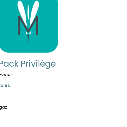
Pack Privilège
-vous
bles
gaz