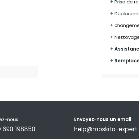
+
Prise de r
+
Déplacemen
+
changemen
+
Nettoyage 
+
Assistan
+
Remplac
ez-nous
Envoyez-nous un email
 690 198850
help@moskito-expert