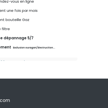
endez-vous en ligne
t une fois par mois
t bouteille Gaz
filtre
ce dépannage 5/7
ement
Exclusion ouragan/destruction...
90 € par mois par Borne
.com