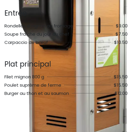
Entrée
Rondelles d'oignon au fromage
$9.00
Soupe fraîche du jour du chef
$7.50
Carpaccio de bœuf
$10.50
Plat principal
Filet mignon 800 g
$15.50
Poulet suprême de ferme
$15.50
Burger au thon et au saumon
$12.00